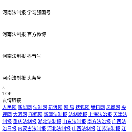
河南法制报 学习强国号
河南法制报 官方微博
河南法制报 抖音号
河南法制报 头条号
^
TOP
友情链接
人民网
新华网
法制网
新浪网
网 易
搜狐网
腾讯网
凤凰网
央
视网
大河网
商都网
新疆法制报
法制晚报
上海法治报
天津法
制报
重庆法制报
湖北法制报
山东法制报
南方法治报
广西法
治日报
内蒙古法制报
河北法制报
山西法制报
江苏法制报
江