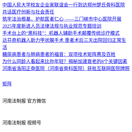
中国人民大学校友企业家联谊会一行到访郑州楚氏骨科医院
共话医疗创新与社会责任
筑牢法治根基，护航医者仁心 ——三门峡市中心医院开展
2025年度新进人员法律法规与执业规范专题培训
手术台上的“黑科技”：机器人辅助手术颠覆传统诊疗模式
达芬奇机器人助力甲状腺手术 患者术后三天出院回归正常生
活
糖尿病患者与肺病患者的福音：双项技术矩阵惠及百姓
为什么同龄人看起来比你年轻？揭秘加速衰老的8个关键因素
河南省洛阳正骨医院（河南省骨科医院）获批互联网医院牌照
矩阵
河南法制报 官方微信
河南法制报 视频号