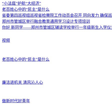
“小法庭”护航“大经济”
老百姓心中的“民主”是什么
省委第四巡视组巡视省检察院工作动员会召开 同向发力 确保
郑州市管城区举行融合教育通用学习设计专项培训
你好 新同学——郑州市管城区辅读学校举行一年级新生入学仪
视频
老百姓心中的“民主”是什么
廉洁进机关 清风沁人心
做新时代好青年