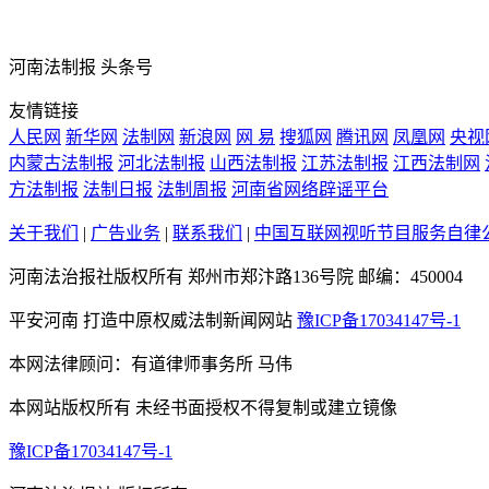
河南法制报 头条号
友情链接
人民网
新华网
法制网
新浪网
网 易
搜狐网
腾讯网
凤凰网
央视
内蒙古法制报
河北法制报
山西法制报
江苏法制报
江西法制网
方法制报
法制日报
法制周报
河南省网络辟谣平台
关于我们
|
广告业务
|
联系我们
|
中国互联网视听节目服务自律
河南法治报社版权所有 郑州市郑汴路136号院 邮编：450004
平安河南 打造中原权威法制新闻网站
豫ICP备17034147号-1
本网法律顾问：有道律师事务所 马伟
本网站版权所有 未经书面授权不得复制或建立镜像
豫ICP备17034147号-1