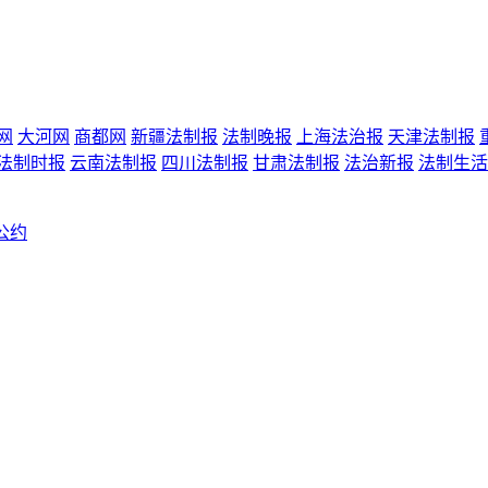
网
大河网
商都网
新疆法制报
法制晚报
上海法治报
天津法制报
法制时报
云南法制报
四川法制报
甘肃法制报
法治新报
法制生活
公约