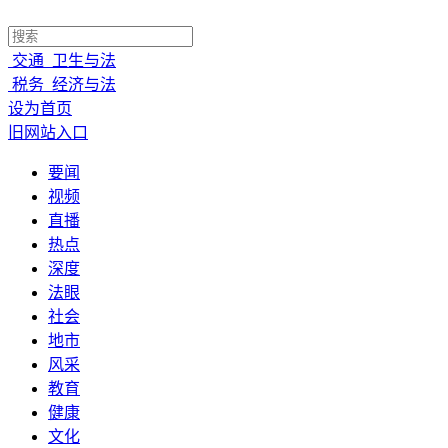
交通
卫生与法
税务
经济与法
设为首页
旧网站入口
要闻
视频
直播
热点
深度
法眼
社会
地市
风采
教育
健康
文化