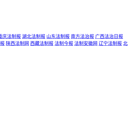
重庆法制报
湖北法制报
山东法制报
南方法治报
广西法治日报
报
陕西法制网
西藏法制报
法制今报
法制安徽网
辽宁法制报
北