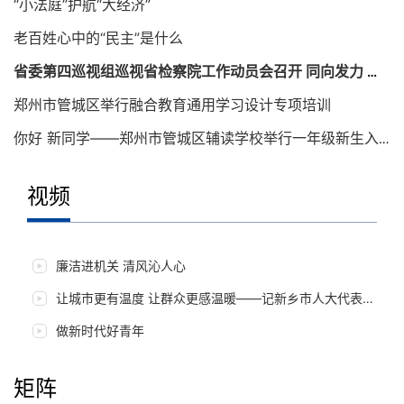
“小法庭”护航“大经济”
老百姓心中的“民主”是什么
省委第四巡视组巡视省检察院工作动员会召开 同向发力 确保巡视取得实效
郑州市管城区举行融合教育通用学习设计专项培训
你好 新同学——郑州市管城区辅读学校举行一年级新生入学仪式
视频
老百姓心中的“民主”是什么
廉洁进机关 清风沁人心
让城市更有温度 让群众更感温暖——记新乡市人大代表朱岚岚
做新时代好青年
矩阵