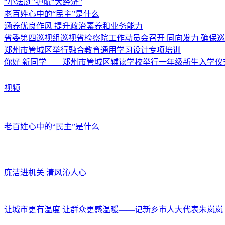
“小法庭”护航“大经济”
老百姓心中的“民主”是什么
涵养优良作风 提升政治素养和业务能力
省委第四巡视组巡视省检察院工作动员会召开 同向发力 确保
郑州市管城区举行融合教育通用学习设计专项培训
你好 新同学——郑州市管城区辅读学校举行一年级新生入学仪
视频
老百姓心中的“民主”是什么
廉洁进机关 清风沁人心
让城市更有温度 让群众更感温暖——记新乡市人大代表朱岚岚