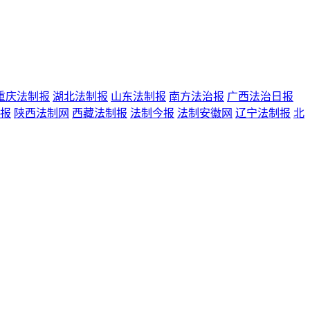
重庆法制报
湖北法制报
山东法制报
南方法治报
广西法治日报
报
陕西法制网
西藏法制报
法制今报
法制安徽网
辽宁法制报
北