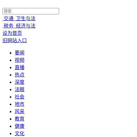
交通
卫生与法
税务
经济与法
设为首页
旧网站入口
要闻
视频
直播
热点
深度
法眼
社会
地市
风采
教育
健康
文化