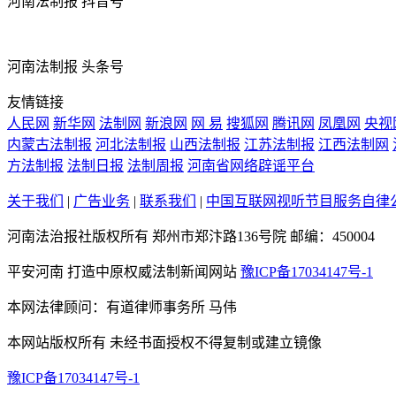
河南法制报 抖音号
河南法制报 头条号
友情链接
人民网
新华网
法制网
新浪网
网 易
搜狐网
腾讯网
凤凰网
央视
内蒙古法制报
河北法制报
山西法制报
江苏法制报
江西法制网
方法制报
法制日报
法制周报
河南省网络辟谣平台
关于我们
|
广告业务
|
联系我们
|
中国互联网视听节目服务自律
河南法治报社版权所有 郑州市郑汴路136号院 邮编：450004
平安河南 打造中原权威法制新闻网站
豫ICP备17034147号-1
本网法律顾问：有道律师事务所 马伟
本网站版权所有 未经书面授权不得复制或建立镜像
豫ICP备17034147号-1