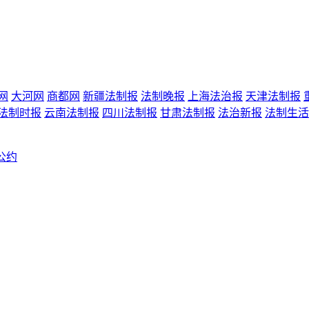
网
大河网
商都网
新疆法制报
法制晚报
上海法治报
天津法制报
法制时报
云南法制报
四川法制报
甘肃法制报
法治新报
法制生活
公约