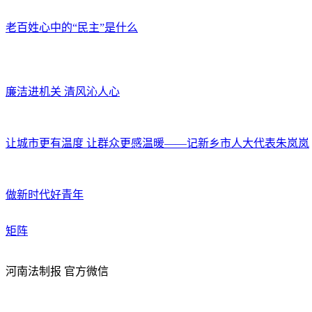
老百姓心中的“民主”是什么
廉洁进机关 清风沁人心
让城市更有温度 让群众更感温暖——记新乡市人大代表朱岚岚
做新时代好青年
矩阵
河南法制报 官方微信