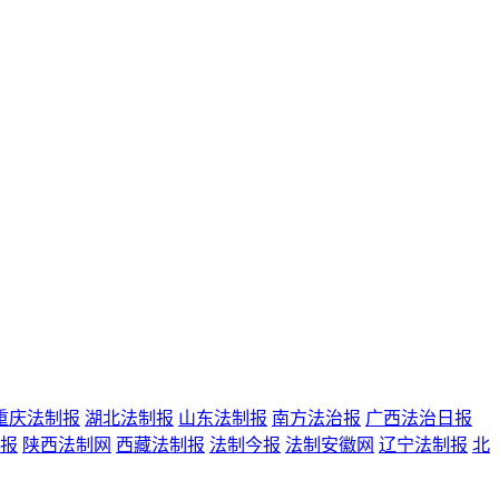
重庆法制报
湖北法制报
山东法制报
南方法治报
广西法治日报
报
陕西法制网
西藏法制报
法制今报
法制安徽网
辽宁法制报
北