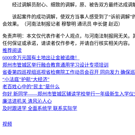
经过调解员耐心、细致的调解，原、被告双方最终达成调
该起案件的成功调解，使双方当事人感受到了“诉前调解
会效果。（河南法制报记者 穆黎明 通讯员 申长健 赵迈）
免责声明：本文仅代表作者个人观点，与河南法制报网无关。
任何保证或承诺，请读者仅作参考，并请自行核实相关内容。
推荐阅读
6000余万元国有土地出让金被追缴！
郑州市管城区举行融合教育通用学习设计专项培训
省委第四巡视组巡视省检察院工作动员会召开 同向发力 确保
“小法庭”护航“大经济”
老百姓心中的“民主”是什么
你好 新同学——郑州市管城区辅读学校举行一年级新生入学仪
廉洁进机关 清风沁人心
及时跟进学 全面系统学 联系实际学
视频