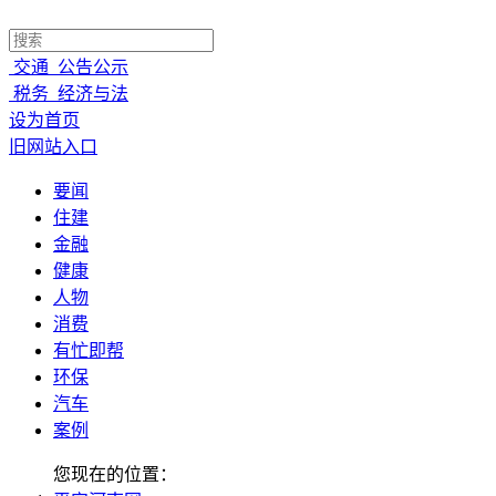
交通
公告公示
税务
经济与法
设为首页
旧网站入口
要闻
住建
金融
健康
人物
消费
有忙即帮
环保
汽车
案例
您现在的位置：