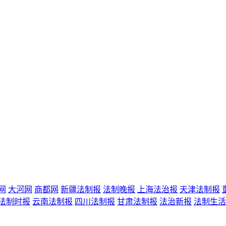
网
大河网
商都网
新疆法制报
法制晚报
上海法治报
天津法制报
法制时报
云南法制报
四川法制报
甘肃法制报
法治新报
法制生活